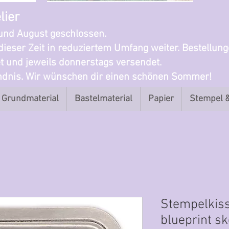
lier
i und August geschlossen.
dieser Zeit in reduziertem Umfang weiter. Bestellun
t und jeweils donnerstags versendet.
ändnis. Wir wünschen dir einen schönen Sommer!
Grundmaterial
Bastelmaterial
Papier
Stempel 
Stempelkiss
blueprint s