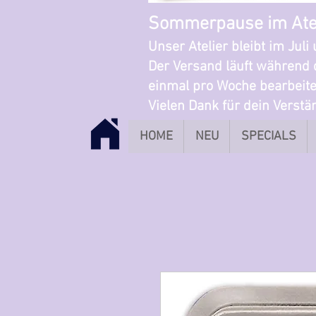
Sommerpause im Ate
Unser Atelier bleibt im Jul
Der Versand läuft während 
einmal pro Woche bearbeite
Vielen Dank für dein Verst
HOME
NEU
SPECIALS