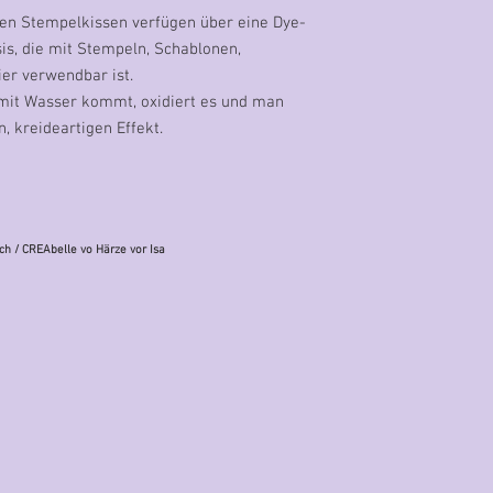
oßen Stempelkissen verfügen über eine Dye-
s, die mit Stempeln, Schablonen,
ier verwendbar ist.
 mit Wasser kommt, oxidiert es und man
n, kreideartigen Effekt.
ch
/ CREAbelle vo Härze vor Isa