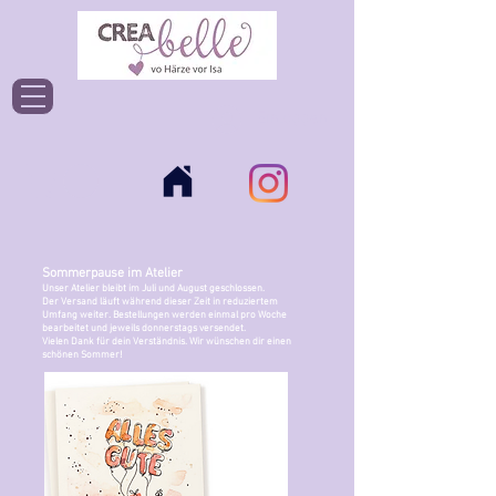
Einloggen
Sommerpause im Atelier
Unser Atelier bleibt im Juli und August geschlossen.
Der Versand läuft während dieser Zeit in reduziertem
Umfang weiter. Bestellungen werden einmal pro Woche
bearbeitet und jeweils donnerstags versendet.
Vielen Dank für dein Verständnis. Wir wünschen dir einen
schönen Sommer!