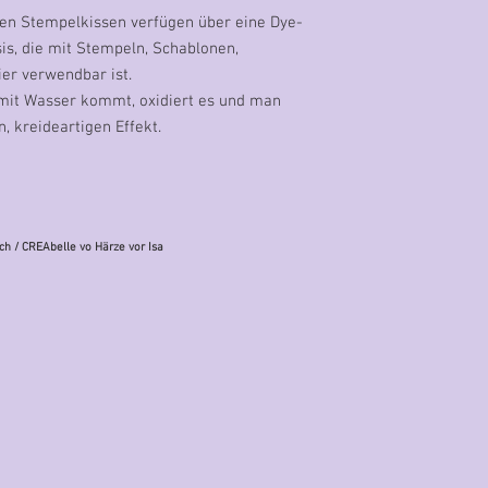
oßen Stempelkissen verfügen über eine Dye-
s, die mit Stempeln, Schablonen,
ier verwendbar ist.
 mit Wasser kommt, oxidiert es und man
n, kreideartigen Effekt.
ch
/ CREAbelle vo Härze vor Isa