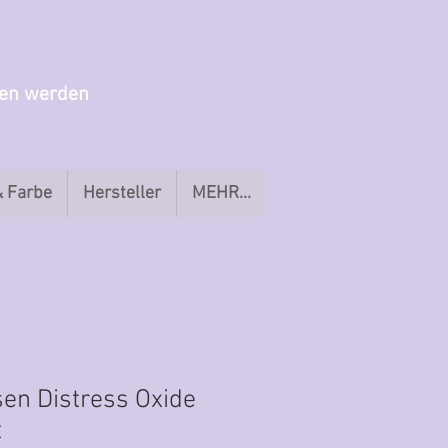
gen werden
& Farbe
Hersteller
MEHR...
en Distress Oxide
t