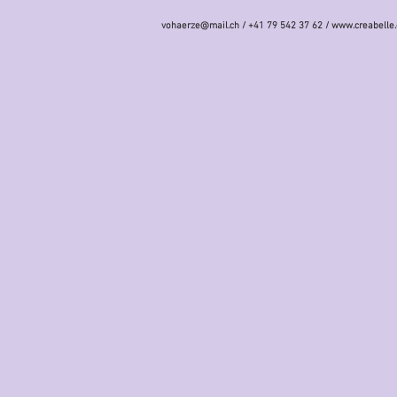
vohaerze@mail.ch
/ +41 79 542 37 62 /
www.creabelle.