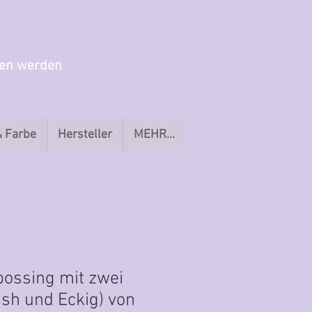
gen werden
& Farbe
Hersteller
MEHR...
bossing mit zwei
ush und Eckig) von