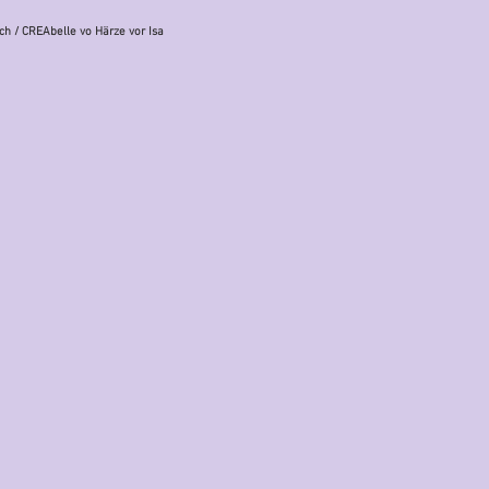
ch
/ CREAbelle vo Härze vor Isa