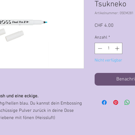
Tsukneko
Artikelnummer: 05EM281
Preis
CHF 4.00
Anzahl
*
Nicht verfügbar
Benachri
ush und eine eckige.
chg/hellen blau. Du kannst dein Embossing
schüssige Pulver zurück in deine Dose
ebene mit fönen (Heissluft)