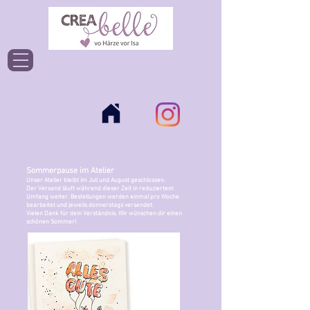
Einloggen
Sommerpause im Atelier
Unser Atelier bleibt im Juli und August geschlossen.
Der Versand läuft während dieser Zeit in reduziertem
Umfang weiter. Bestellungen werden einmal pro Woche
bearbeitet und jeweils donnerstags versendet.
Vielen Dank für dein Verständnis. Wir wünschen dir einen
schönen Sommer!