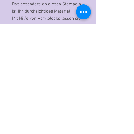
Das besondere an diesen Stempeln
ist ihr durchsichtiges Material.
Mit Hilfe von Acrylblocks lassen sie
sich präzise positionieren.
Vorgehensweise:
Gestempelt werden immer, die
beiden Blütenblätter, die rechts und
links an das Mittelstück grenzen.
Dann, wie gewohnt falten und
zusammenkleben
Zuerst den Motivstempel nutzen und
dann in die Lücke, den
entsprechenden Text stempeln.
Inhalt:
2 Motivstempel / 8 Schriftzüge
- Happy Birthday / to you
- Liebe Grüße
- Herzlichen Glückwunsch
- Alles Gute / für Dich