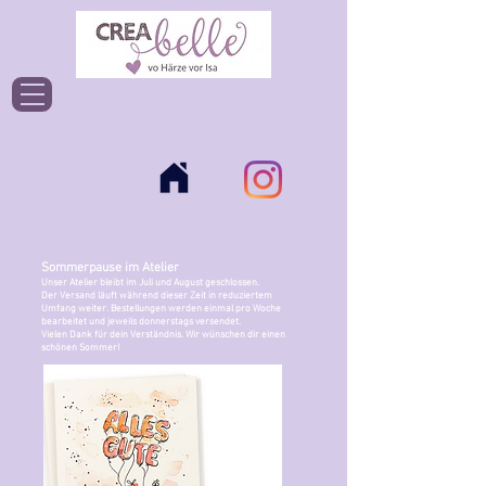
Einloggen
Sommerpause im Atelier
Unser Atelier bleibt im Juli und August geschlossen.
Der Versand läuft während dieser Zeit in reduziertem
Umfang weiter. Bestellungen werden einmal pro Woche
bearbeitet und jeweils donnerstags versendet.
Vielen Dank für dein Verständnis. Wir wünschen dir einen
schönen Sommer!