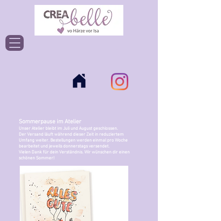
Einloggen
Sommerpause im Atelier
Unser Atelier bleibt im Juli und August geschlossen.
Der Versand läuft während dieser Zeit in reduziertem
Umfang weiter. Bestellungen werden einmal pro Woche
bearbeitet und jeweils donnerstags versendet.
Vielen Dank für dein Verständnis. Wir wünschen dir einen
schönen Sommer!