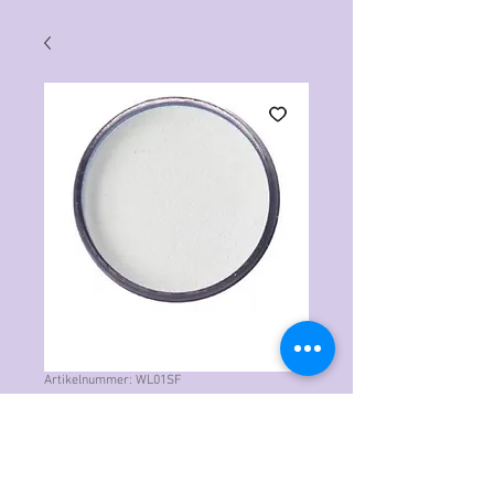
Artikelnummer: WL01SF
WOW!
Embossingpulver
Bright White Super