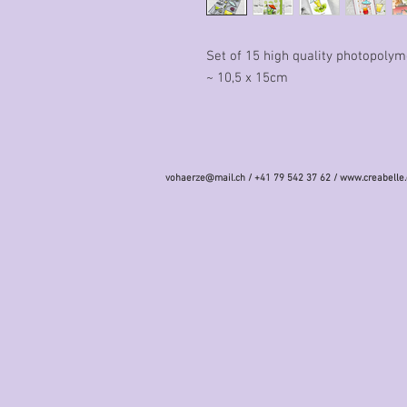
Set of 15 high quality photopoly
~ 10,5 x 15cm
vohaerze@mail.ch
/ +41 79 542 37 62 /
www.creabelle.