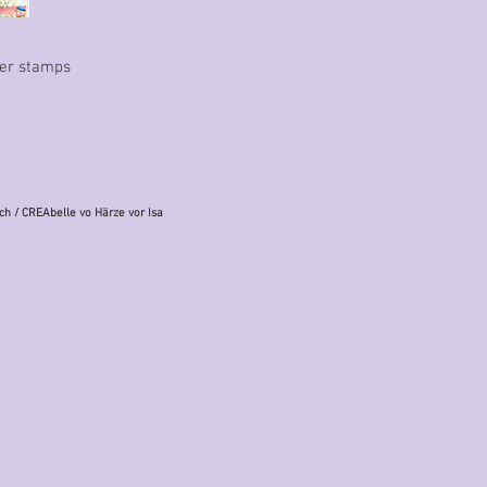
mer stamps
ch
/ CREAbelle vo Härze vor Isa