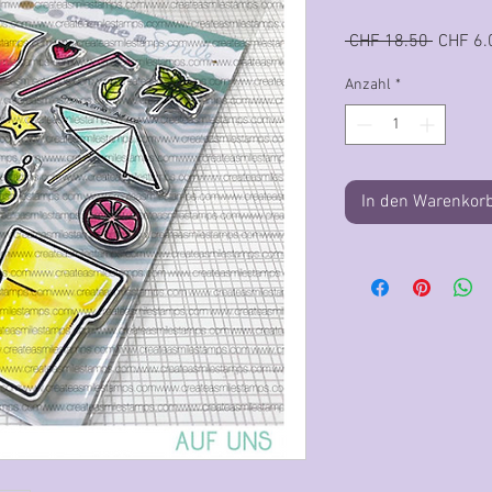
Standar
 CHF 18.50 
CHF 6.
Anzahl
*
In den Warenkor