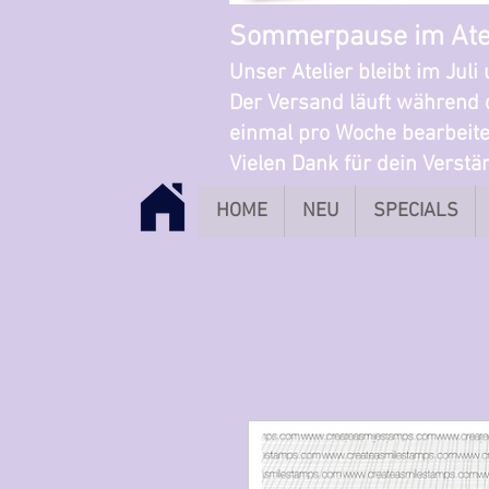
Sommerpause im Ate
Unser Atelier bleibt im Jul
Der Versand läuft während 
einmal pro Woche bearbeite
Vielen Dank für dein Verst
HOME
NEU
SPECIALS